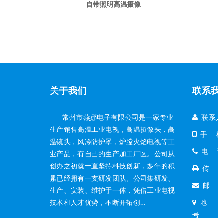
自带照明高温摄像
关于我们
联系
常州市燕娜电子有限公司是一家专业
联系
生产销售高温工业电视，高温摄像头，高
手 机：
温镜头，风冷防护罩，炉膛火焰电视等工
电 话：
业产品，有自己的生产加工厂区。公司从
创办之初就一直坚持科技创新，多年的积
传 真
累已经拥有一支研发团队。公司集研发、
邮 箱
生产、安装、维护于一体，凭借工业电视
技术和人才优势，不断开拓创…
地 址
号