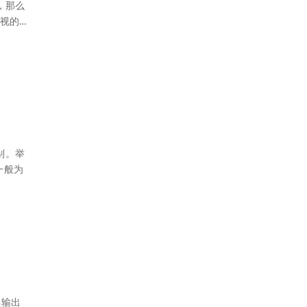
，那么
视的…
别。举
一般为
续输出