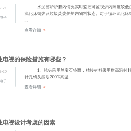
水泥窖炉炉膛内情况实时监控可监视炉内照度较低
2-21
流化床锅炉及垃圾焚烧炉炉内物料状态。对于循环流化床
电子
…
查看详细
业电视的保险措施有哪些？
1、镜头采用兰宝石镜面，粘接材料采用耐高温材料
2-20
针孔镜头能耐200℃高温
电子
查看详细
业电视设计考虑的因素